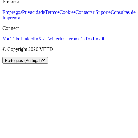
Empresa
Empregos
Privacidade
Termos
Cookies
Contactar Suporte
Consultas de
Imprensa
Connect
YouTube
LinkedIn
X / Twitter
Instagram
TikTok
Email
© Copyright 2026 VEED
Português (Portugal)