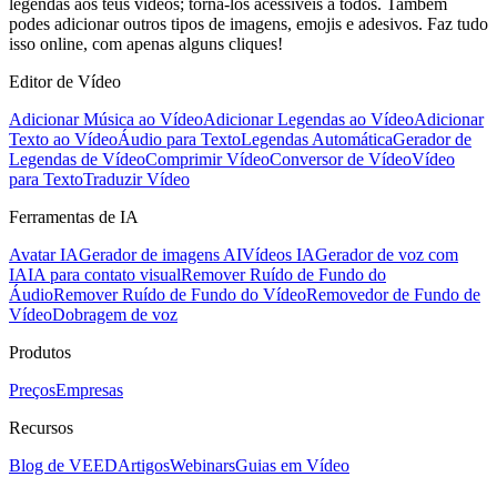
legendas aos teus vídeos; torná-los acessíveis a todos. Também
podes adicionar outros tipos de imagens, emojis e adesivos. Faz tudo
isso online, com apenas alguns cliques!
Editor de Vídeo
Adicionar Música ao Vídeo
Adicionar Legendas ao Vídeo
Adicionar
Texto ao Vídeo
Áudio para Texto
Legendas Automática
Gerador de
Legendas de Vídeo
Comprimir Vídeo
Conversor de Vídeo
Vídeo
para Texto
Traduzir Vídeo
Ferramentas de IA
Avatar IA
Gerador de imagens AI
Vídeos IA
Gerador de voz com
IA
IA para contato visual
Remover Ruído de Fundo do
Áudio
Remover Ruído de Fundo do Vídeo
Removedor de Fundo de
Vídeo
Dobragem de voz
Produtos
Preços
Empresas
Recursos
Blog de VEED
Artigos
Webinars
Guias em Vídeo