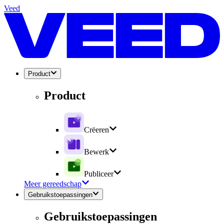
Veed
Product
Product
Crëeren
Bewerk
Publiceer
Meer gereedschap
Gebruikstoepassingen
Gebruikstoepassingen