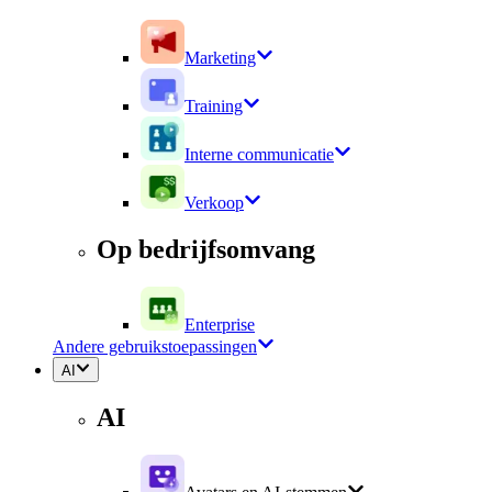
Marketing
Training
Interne communicatie
Verkoop
Op bedrijfsomvang
Enterprise
Andere gebruikstoepassingen
AI
AI