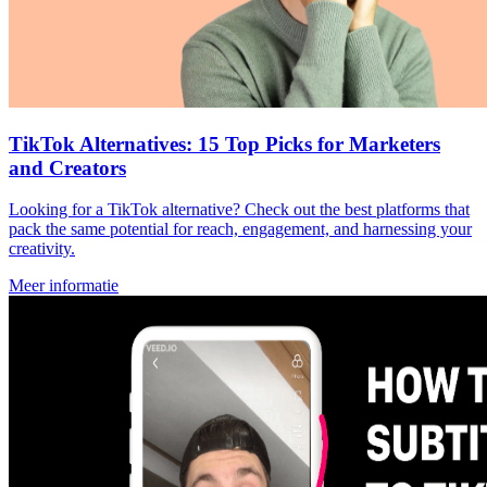
TikTok Alternatives: 15 Top Picks for Marketers
and Creators
Looking for a TikTok alternative? Check out the best platforms that
pack the same potential for reach, engagement, and harnessing your
creativity.
Meer informatie