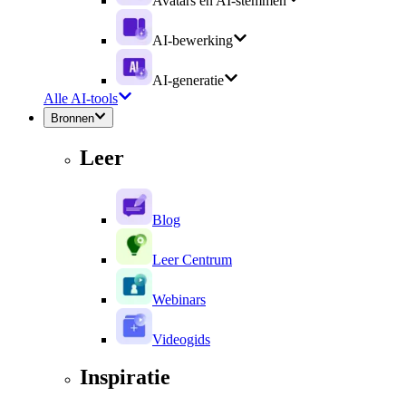
Avatars en AI-stemmen
AI-bewerking
AI-generatie
Alle AI-tools
Bronnen
Leer
Blog
Leer Centrum
Webinars
Videogids
Inspiratie