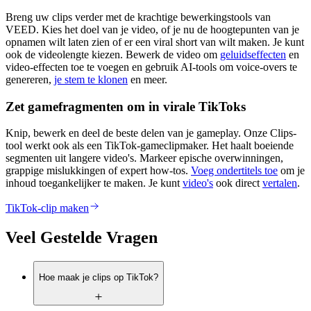
Breng uw clips verder met de krachtige bewerkingstools van
VEED. Kies het doel van je video, of je nu de hoogtepunten van je
opnamen wilt laten zien of er een viral short van wilt maken. Je kunt
ook de videolengte kiezen. Bewerk de video om
geluidseffecten
en
video-effecten toe te voegen en gebruik AI-tools om voice-overs te
genereren,
je stem te klonen
en meer.
Zet gamefragmenten om in virale TikToks
Knip, bewerk en deel de beste delen van je gameplay. Onze Clips-
tool werkt ook als een TikTok-gameclipmaker. Het haalt boeiende
segmenten uit langere video's. Markeer epische overwinningen,
grappige mislukkingen of expert how-tos.
Voeg ondertitels toe
om je
inhoud toegankelijker te maken. Je kunt
video's
ook direct
vertalen
.
TikTok-clip maken
Veel Gestelde Vragen
Hoe maak je clips op TikTok?