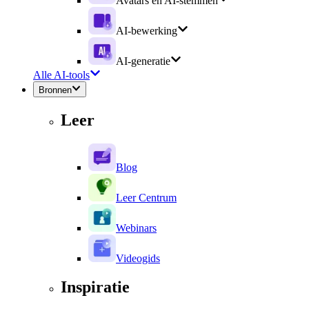
Avatars en AI-stemmen
AI-bewerking
AI-generatie
Alle AI-tools
Bronnen
Leer
Blog
Leer Centrum
Webinars
Videogids
Inspiratie