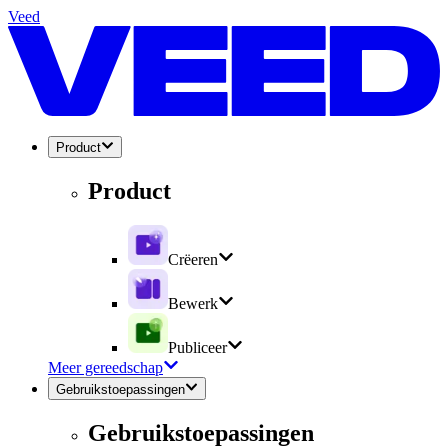
Veed
Product
Product
Crëeren
Bewerk
Publiceer
Meer gereedschap
Gebruikstoepassingen
Gebruikstoepassingen