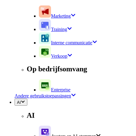
Marketing
Training
Interne communicatie
Verkoop
Op bedrijfsomvang
Enterprise
Andere gebruikstoepassingen
AI
AI