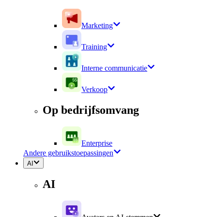
Marketing
Training
Interne communicatie
Verkoop
Op bedrijfsomvang
Enterprise
Andere gebruikstoepassingen
AI
AI