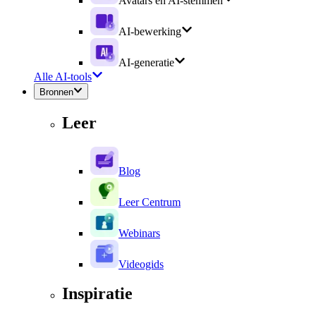
Avatars en AI-stemmen
AI-bewerking
AI-generatie
Alle AI-tools
Bronnen
Leer
Blog
Leer Centrum
Webinars
Videogids
Inspiratie