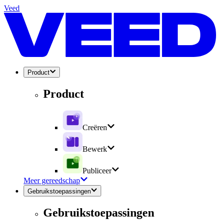
Veed
Product
Product
Creëren
Bewerk
Publiceer
Meer gereedschap
Gebruikstoepassingen
Gebruikstoepassingen