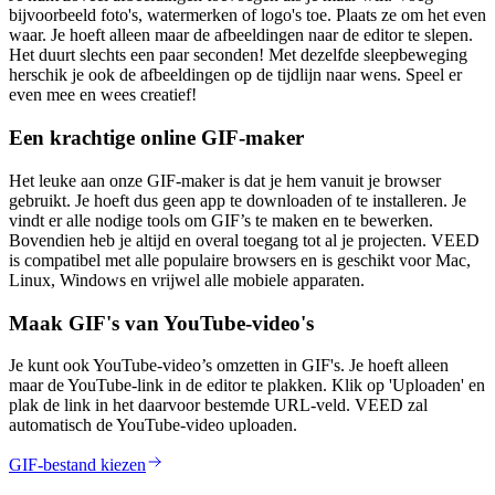
bijvoorbeeld foto's, watermerken of logo's toe. Plaats ze om het even
waar. Je hoeft alleen maar de afbeeldingen naar de editor te slepen.
Het duurt slechts een paar seconden! Met dezelfde sleepbeweging
herschik je ook de afbeeldingen op de tijdlijn naar wens. Speel er
even mee en wees creatief!
Een krachtige online GIF-maker
Het leuke aan onze GIF-maker is dat je hem vanuit je browser
gebruikt. Je hoeft dus geen app te downloaden of te installeren. Je
vindt er alle nodige tools om GIF’s te maken en te bewerken.
Bovendien heb je altijd en overal toegang tot al je projecten. VEED
is compatibel met alle populaire browsers en is geschikt voor Mac,
Linux, Windows en vrijwel alle mobiele apparaten.
Maak GIF's van YouTube-video's
Je kunt ook YouTube-video’s omzetten in GIF's. Je hoeft alleen
maar de YouTube-link in de editor te plakken. Klik op 'Uploaden' en
plak de link in het daarvoor bestemde URL-veld. VEED zal
automatisch de YouTube-video uploaden.
GIF-bestand kiezen