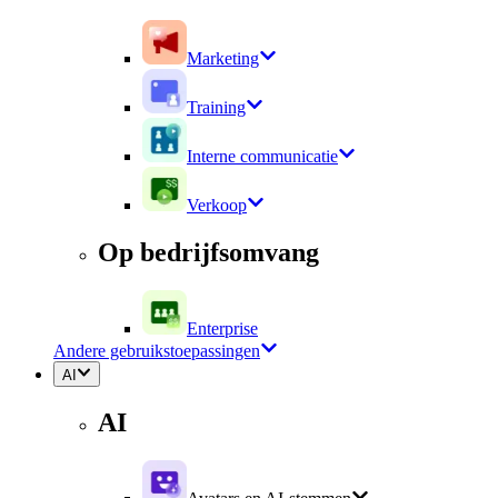
Marketing
Training
Interne communicatie
Verkoop
Op bedrijfsomvang
Enterprise
Andere gebruikstoepassingen
AI
AI