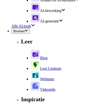
Avatars en AI-stemmen
AI-bewerking
AI-generatie
Alle AI-tools
Bronnen
Leer
Blog
Leer Centrum
Webinars
Videogids
Inspiratie