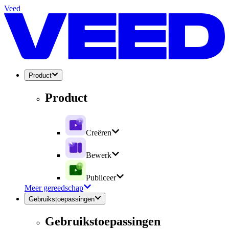
Veed
Product
Product
Creëren
Bewerk
Publiceer
Meer gereedschap
Gebruikstoepassingen
Gebruikstoepassingen