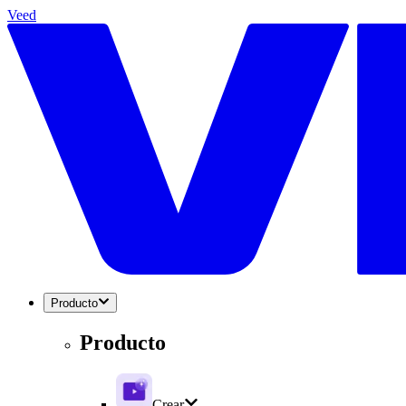
Veed
Producto
Producto
Crear