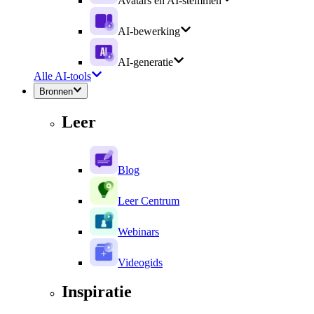
Avatars en AI-stemmen
AI-bewerking
AI-generatie
Alle AI-tools
Bronnen
Leer
Blog
Leer Centrum
Webinars
Videogids
Inspiratie