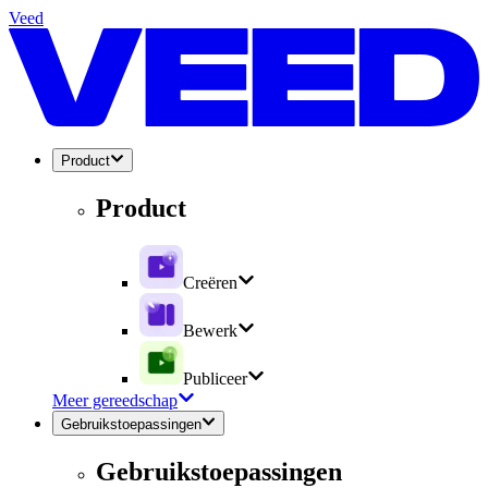
Veed
Product
Product
Creëren
Bewerk
Publiceer
Meer gereedschap
Gebruikstoepassingen
Gebruikstoepassingen