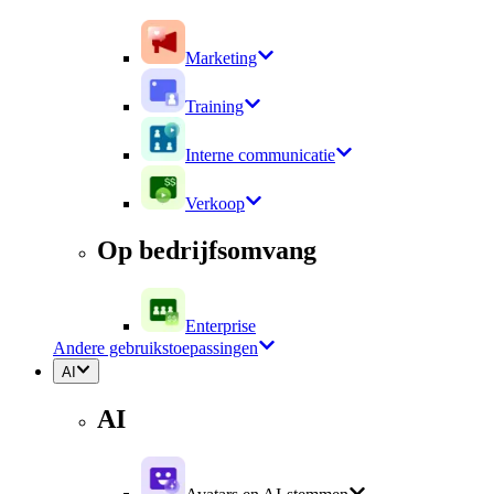
Marketing
Training
Interne communicatie
Verkoop
Op bedrijfsomvang
Enterprise
Andere gebruikstoepassingen
AI
AI