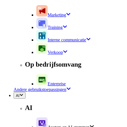
Marketing
Training
Interne communicatie
Verkoop
Op bedrijfsomvang
Enterprise
Andere gebruikstoepassingen
AI
AI