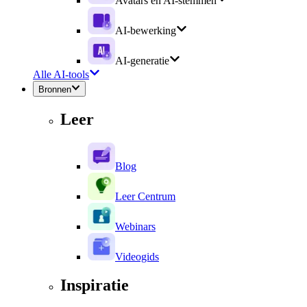
Avatars en AI-stemmen
AI-bewerking
AI-generatie
Alle AI-tools
Bronnen
Leer
Blog
Leer Centrum
Webinars
Videogids
Inspiratie