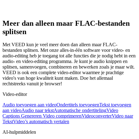
Meer dan alleen maar FLAC-bestanden
splitsen
Met VEED kun je veel meer doen dan alleen maar FLAC-
bestanden splitsen. Met onze alles-in-één software voor video- en
audio-editing heb je toegang tot alle functies die je nodig hebt in een
audio- en video-editing programma. Je kunt je audio knippen en
splitsen, samenvoegen, combineren en bewerken zoals je maar wilt.
VEED is ook een complete video-editor waarmee je prachtige
video's van hoge kwaliteit kunt maken. Doe het allemaal
rechtstreeks vanuit je browser!
Video-editor
Audio toevoegen aan video
Ondertitels toevoegen
Tekst toevoegen
aan video
Audio naar tekst
Automatische ondertiteling
Video
Captions Genereren
Video comprimeren
Videoconverter
Video naar
Tekst
Video’s automatisch vertalen
AI-hulpmiddelen