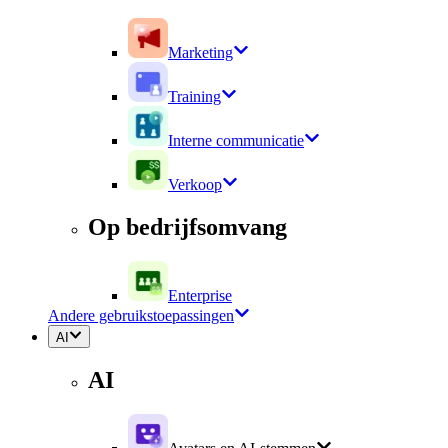
Marketing
Training
Interne communicatie
Verkoop
Op bedrijfsomvang
Enterprise
Andere gebruikstoepassingen
AI
AI