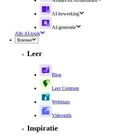
Avatars en AI-stemmen
AI-bewerking
AI-generatie
Alle AI-tools
Bronnen
Leer
Blog
Leer Centrum
Webinars
Videogids
Inspiratie