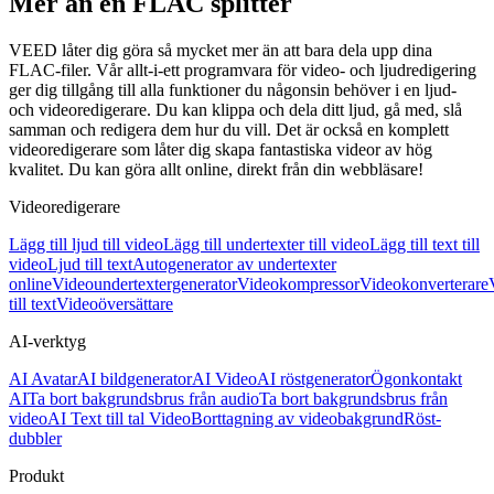
Mer än en FLAC splitter
VEED låter dig göra så mycket mer än att bara dela upp dina
FLAC-filer. Vår allt-i-ett programvara för video- och ljudredigering
ger dig tillgång till alla funktioner du någonsin behöver i en ljud-
och videoredigerare. Du kan klippa och dela ditt ljud, gå med, slå
samman och redigera dem hur du vill. Det är också en komplett
videoredigerare som låter dig skapa fantastiska videor av hög
kvalitet. Du kan göra allt online, direkt från din webbläsare!
Videoredigerare
Lägg till ljud till video
Lägg till undertexter till video
Lägg till text till
video
Ljud till text
Autogenerator av undertexter
online
Videoundertextergenerator
Videokompressor
Videokonverterare
till text
Videoöversättare
AI-verktyg
AI Avatar
AI bildgenerator
AI Video
AI röstgenerator
Ögonkontakt
AI
Ta bort bakgrundsbrus från audio
Ta bort bakgrundsbrus från
video
AI Text till tal Video
Borttagning av videobakgrund
Röst-
dubbler
Produkt