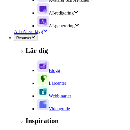
Avatarer och AI-röster
AI-redigering
AI-generering
Alla AI-verktyg
Resurser
Lär dig
Blogg
Lärcenter
Webbinarier
Videoguide
Inspiration