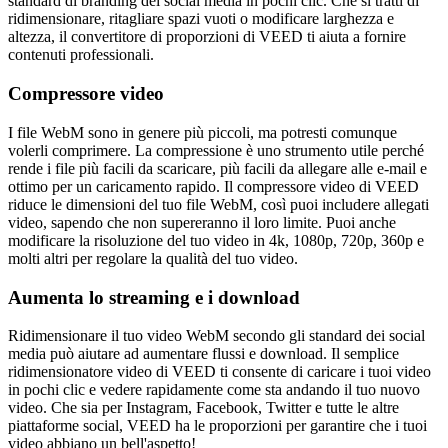
standard di branding dei social media in pochi clic. Che si tratti di
ridimensionare, ritagliare spazi vuoti o modificare larghezza e
altezza, il convertitore di proporzioni di VEED ti aiuta a fornire
contenuti professionali.
Compressore video
I file WebM sono in genere più piccoli, ma potresti comunque
volerli comprimere. La compressione è uno strumento utile perché
rende i file più facili da scaricare, più facili da allegare alle e-mail e
ottimo per un caricamento rapido. Il compressore video di VEED
riduce le dimensioni del tuo file WebM, così puoi includere allegati
video, sapendo che non supereranno il loro limite. Puoi anche
modificare la risoluzione del tuo video in 4k, 1080p, 720p, 360p e
molti altri per regolare la qualità del tuo video.
Aumenta lo streaming e i download
Ridimensionare il tuo video WebM secondo gli standard dei social
media può aiutare ad aumentare flussi e download. Il semplice
ridimensionatore video di VEED ti consente di caricare i tuoi video
in pochi clic e vedere rapidamente come sta andando il tuo nuovo
video. Che sia per Instagram, Facebook, Twitter e tutte le altre
piattaforme social, VEED ha le proporzioni per garantire che i tuoi
video abbiano un bell'aspetto!