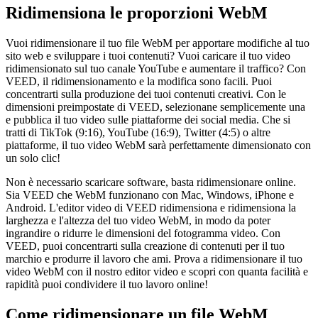
Ridimensiona le proporzioni WebM
Vuoi ridimensionare il tuo file WebM per apportare modifiche al tuo
sito web e sviluppare i tuoi contenuti? Vuoi caricare il tuo video
ridimensionato sul tuo canale YouTube e aumentare il traffico? Con
VEED, il ridimensionamento e la modifica sono facili. Puoi
concentrarti sulla produzione dei tuoi contenuti creativi. Con le
dimensioni preimpostate di VEED, selezionane semplicemente una
e pubblica il tuo video sulle piattaforme dei social media. Che si
tratti di TikTok (9:16), YouTube (16:9), Twitter (4:5) o altre
piattaforme, il tuo video WebM sarà perfettamente dimensionato con
un solo clic!
Non è necessario scaricare software, basta ridimensionare online.
Sia VEED che WebM funzionano con Mac, Windows, iPhone e
Android. L'editor video di VEED ridimensiona e ridimensiona la
larghezza e l'altezza del tuo video WebM, in modo da poter
ingrandire o ridurre le dimensioni del fotogramma video. Con
VEED, puoi concentrarti sulla creazione di contenuti per il tuo
marchio e produrre il lavoro che ami. Prova a ridimensionare il tuo
video WebM con il nostro editor video e scopri con quanta facilità e
rapidità puoi condividere il tuo lavoro online!
Come ridimensionare un file WebM