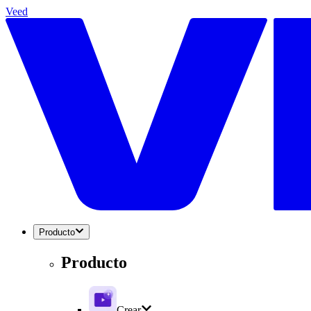
Veed
Producto
Producto
Crear