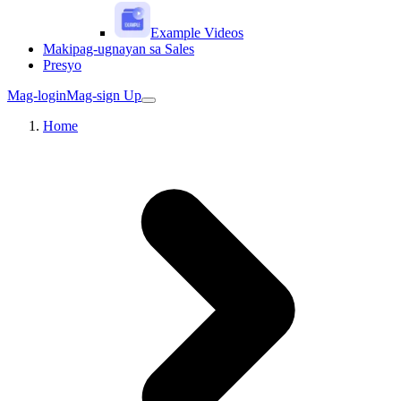
Example Videos
Makipag-ugnayan sa Sales
Presyo
Mag-login
Mag-sign Up
Home