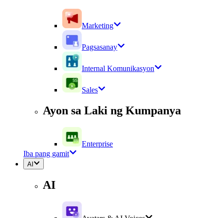
Marketing
Pagsasanay
Internal Komunikasyon
Sales
Ayon sa Laki ng Kumpanya
Enterprise
Iba pang gamit
AI
AI