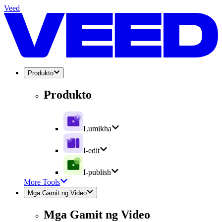
Veed
Produkto
Produkto
Lumikha
I-edit
I-publish
More Tools
Mga Gamit ng Video
Mga Gamit ng Video