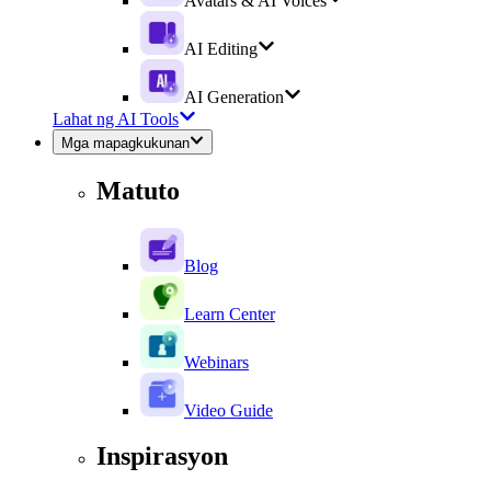
Avatars & AI Voices
AI Editing
AI Generation
Lahat ng AI Tools
Mga mapagkukunan
Matuto
Blog
Learn Center
Webinars
Video Guide
Inspirasyon