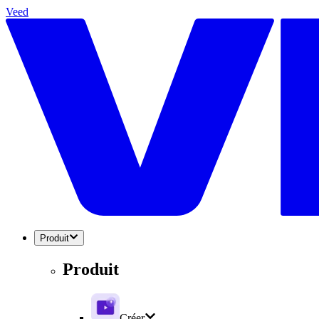
Veed
Produit
Produit
Créer