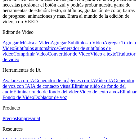
necesitas presionar el botón azul y podrás probar nuestra gama de
herramientas de edición: texto, subtítulos, gradación de color, barras
de progreso, animaciones y más. Entra al mundo de la edición de
video, con VEED.
Editor de Video
Agregar Música a Video
Agregar Subtítulos a Video
Agregar Texto a
Video
Subtítulos automáticos
Generador de subtítulos de
video
Comprimir Video
Convertidor de Video
Video a texto
Traductor
de video
Herramientas de IA
Avatares con IA
Generador de imágenes con IA
Vídeo IA
Generador
de voz con IA
IA de contacto visual
Eliminar ruido de fondo del
audio
Eliminar ruido de fondo del video
Video de texto a voz
Eliminar
Fondo de Video
Doblador de voz
Producto
Precios
Empresarial
Resources