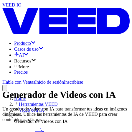
VEED.IO
Producto
Casos de uso
AI
Recursos
More
Precios
Hable con Ventas
Inicio de sesión
Inscribirse
Generador de Videos con IA
Home
Herramientas VEED
Un creador de vídeo con IA para transformar tus ideas en imágenes
Video con IA
dinámicas. Utilice las herramientas de IA de VEED para crear
contenidos sin fisuras.
Generador de Videos con IA