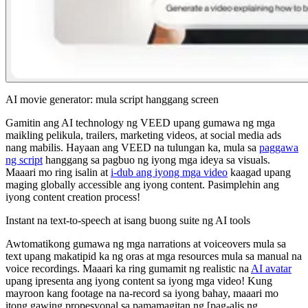
AI movie generator: mula script hanggang screen
Gamitin ang AI technology ng VEED upang gumawa ng mga
maikling pelikula, trailers, marketing videos, at social media ads
nang mabilis. Hayaan ang VEED na tulungan ka, mula sa
paggawa
ng script
hanggang sa pagbuo ng iyong mga ideya sa visuals.
Maaari mo ring isalin at
i-dub ang iyong mga video
kaagad upang
maging globally accessible ang iyong content. Pasimplehin ang
iyong content creation process!
Instant na text-to-speech at isang buong suite ng AI tools
Awtomatikong gumawa ng mga narrations at voiceovers mula sa
text upang makatipid ka ng oras at mga resources mula sa manual na
voice recordings. Maaari ka ring gumamit ng realistic na
AI avatar
upang ipresenta ang iyong content sa iyong mga video! Kung
mayroon kang footage na na-record sa iyong bahay, maaari mo
itong gawing propesyonal sa pamamagitan ng [pag-alis ng