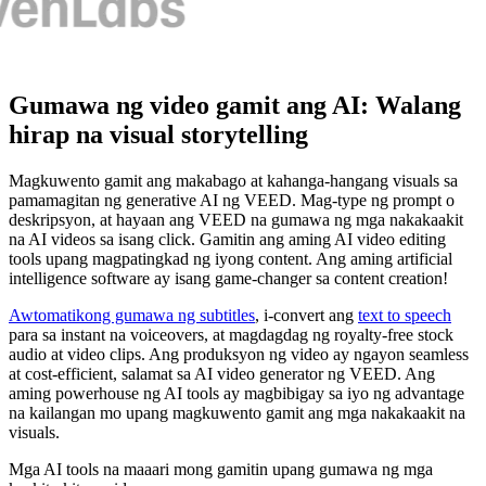
Gumawa ng video gamit ang AI: Walang
hirap na visual storytelling
Magkuwento gamit ang makabago at kahanga-hangang visuals sa
pamamagitan ng generative AI ng VEED. Mag-type ng prompt o
deskripsyon, at hayaan ang VEED na gumawa ng mga nakakaakit
na AI videos sa isang click. Gamitin ang aming AI video editing
tools upang magpatingkad ng iyong content. Ang aming artificial
intelligence software ay isang game-changer sa content creation!
Awtomatikong gumawa ng subtitles
, i-convert ang
text to speech
para sa instant na voiceovers, at magdagdag ng royalty-free stock
audio at video clips. Ang produksyon ng video ay ngayon seamless
at cost-efficient, salamat sa AI video generator ng VEED. Ang
aming powerhouse ng AI tools ay magbibigay sa iyo ng advantage
na kailangan mo upang magkuwento gamit ang mga nakakaakit na
visuals.
Mga AI tools na maaari mong gamitin upang gumawa ng mga