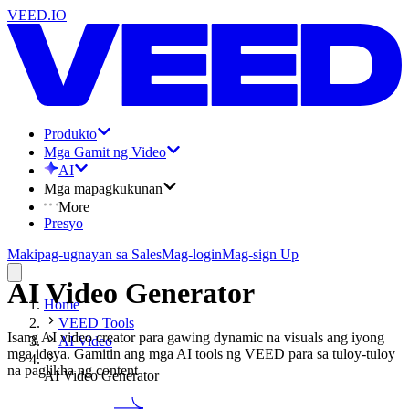
VEED.IO
Produkto
Mga Gamit ng Video
AI
Mga mapagkukunan
More
Presyo
Makipag-ugnayan sa Sales
Mag-login
Mag-sign Up
AI Video Generator
Home
VEED Tools
Isang AI video creator para gawing dynamic na visuals ang iyong
AI Video
mga ideya. Gamitin ang mga AI tools ng VEED para sa tuloy-tuloy
na paglikha ng content
AI Video Generator