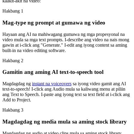
kaakit-akit na video:
Hakbang 1
Mag-type ng prompt at gumawa ng video
Hayaan ang AI na mahiwagang gumawa ng mga propesyonal na
video mula sa mga text prompts. I-describe ang video na nais mong
gawin at i-click ang "Generate." I-edit ang iyong content sa aming
built-in na video editing software.
Hakbang 2
Gamitin ang aming AI text-to-speech tool
Magdagdag ng
instant na voiceovers
sa iyong video gamit ang AI
text-to-speech! I-click ang Audio mula sa kaliwang menu at piliin
ang Text to Speech. I-paste ang iyong text sa text field at i-click ang
Add to Project.
Hakbang 3
Magdagdag ng media mula sa aming stock library
Magdagdag ng audio at video clips mula sa aming stock library.