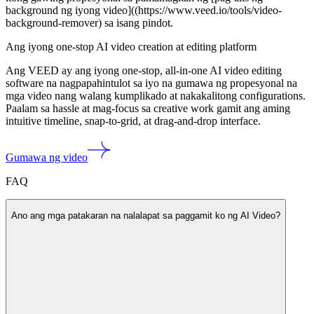
background ng iyong video]((https://www.veed.io/tools/video-
background-remover) sa isang pindot.
Ang iyong one-stop AI video creation at editing platform
Ang VEED ay ang iyong one-stop, all-in-one AI video editing
software na nagpapahintulot sa iyo na gumawa ng propesyonal na
mga video nang walang kumplikado at nakakalitong configurations.
Paalam sa hassle at mag-focus sa creative work gamit ang aming
intuitive timeline, snap-to-grid, at drag-and-drop interface.
Gumawa ng video
FAQ
Ano ang mga patakaran na nalalapat sa paggamit ko ng AI Video?