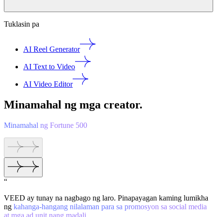
Tuklasin pa
AI Reel Generator
AI Text to Video
AI Video Editor
Minamahal ng mga creator.
Minamahal ng Fortune 500
“
VEED ay tunay na nagbago ng laro. Pinapayagan kaming lumikha
ng
kahanga-hangang nilalaman para sa promosyon sa social media
at mga ad unit nang madali.