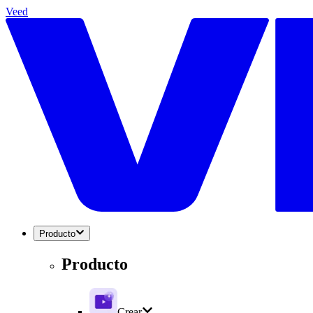
Veed
Producto
Producto
Crear