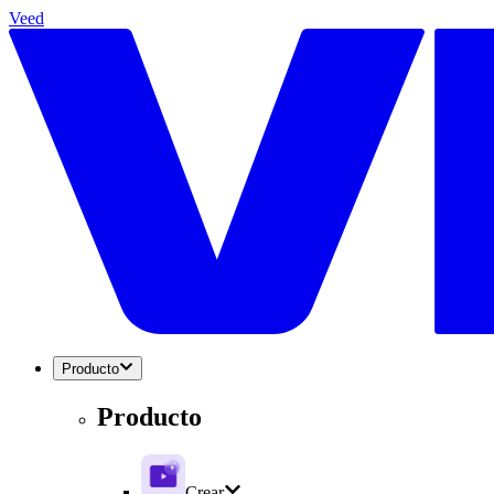
Veed
Producto
Producto
Crear