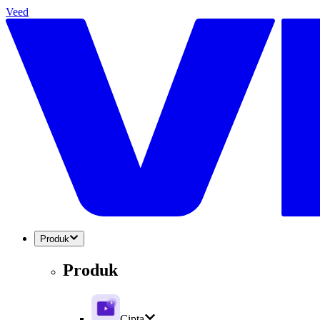
Veed
Produk
Produk
Cipta