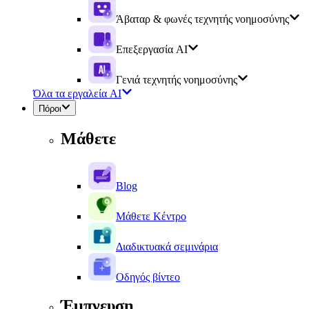
Άβαταρ & φωνές τεχνητής νοημοσύνης
Επεξεργασία AI
Γενιά τεχνητής νοημοσύνης
Όλα τα εργαλεία AI
Πόροι
Μάθετε
Blog
Μάθετε Κέντρο
Διαδικτυακά σεμινάρια
Οδηγός βίντεο
Έμπνευση