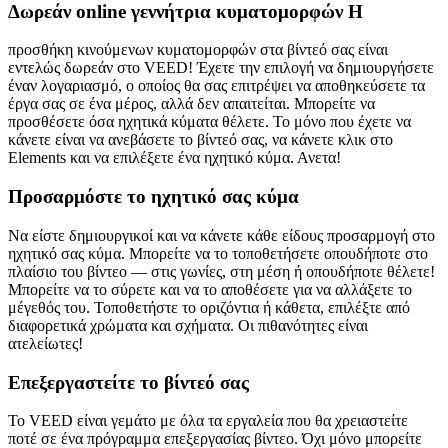
Δωρεάν online γεννήτρια κυματομορφών Η
προσθήκη κινούμενων κυματομορφών στα βίντεό σας είναι
εντελώς δωρεάν στο VEED! Έχετε την επιλογή να δημιουργήσετε
έναν λογαριασμό, ο οποίος θα σας επιτρέψει να αποθηκεύσετε τα
έργα σας σε ένα μέρος, αλλά δεν απαιτείται. Μπορείτε να
προσθέσετε όσα ηχητικά κύματα θέλετε. Το μόνο που έχετε να
κάνετε είναι να ανεβάσετε το βίντεό σας, να κάνετε κλικ στο
Elements και να επιλέξετε ένα ηχητικό κύμα. Ανετα!
Προσαρμόστε το ηχητικό σας κύμα
Να είστε δημιουργικοί και να κάνετε κάθε είδους προσαρμογή στο
ηχητικό σας κύμα. Μπορείτε να το τοποθετήσετε οπουδήποτε στο
πλαίσιο του βίντεο — στις γωνίες, στη μέση ή οπουδήποτε θέλετε!
Μπορείτε να το σύρετε και να το αποθέσετε για να αλλάξετε το
μέγεθός του. Τοποθετήστε το οριζόντια ή κάθετα, επιλέξτε από
διαφορετικά χρώματα και σχήματα. Οι πιθανότητες είναι
ατελείωτες!
Επεξεργαστείτε το βίντεό σας
Το VEED είναι γεμάτο με όλα τα εργαλεία που θα χρειαστείτε
ποτέ σε ένα πρόγραμμα επεξεργασίας βίντεο. Όχι μόνο μπορείτε