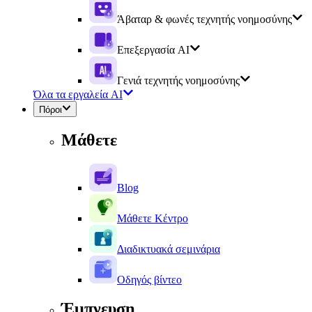
Άβαταρ & φωνές τεχνητής νοημοσύνης
Επεξεργασία AI
Γενιά τεχνητής νοημοσύνης
Όλα τα εργαλεία AI
Πόροι
Μάθετε
Blog
Μάθετε Κέντρο
Διαδικτυακά σεμινάρια
Οδηγός βίντεο
Έμπνευση