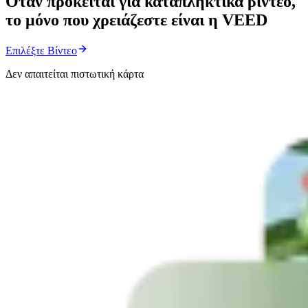
Όταν πρόκειται για καταπληκτικά βίντεο,
το μόνο που χρειάζεστε είναι η VEED
Επιλέξτε Βίντεο
Δεν απαιτείται πιστωτική κάρτα