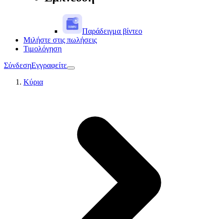
Παράδειγμα βίντεο
Μιλήστε στις πωλήσεις
Τιμολόγηση
Σύνδεση
Εγγραφείτε
Κύρια