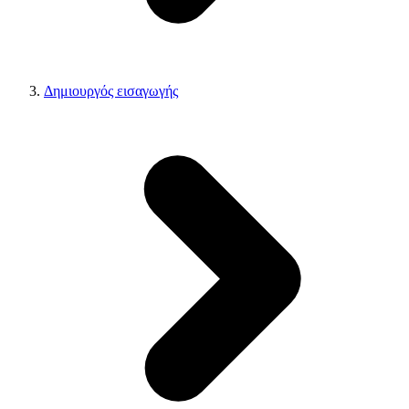
Δημιουργός εισαγωγής