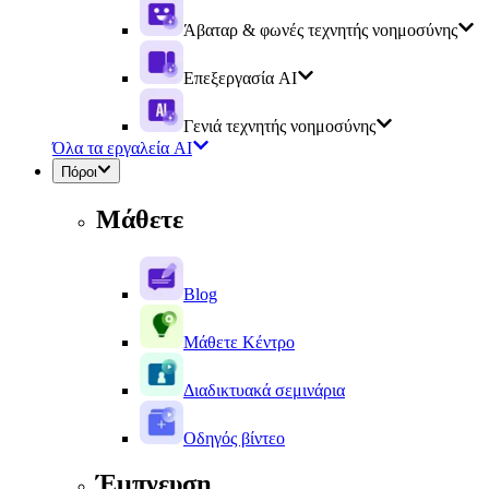
Άβαταρ & φωνές τεχνητής νοημοσύνης
Επεξεργασία AI
Γενιά τεχνητής νοημοσύνης
Όλα τα εργαλεία AI
Πόροι
Μάθετε
Blog
Μάθετε Κέντρο
Διαδικτυακά σεμινάρια
Οδηγός βίντεο
Έμπνευση