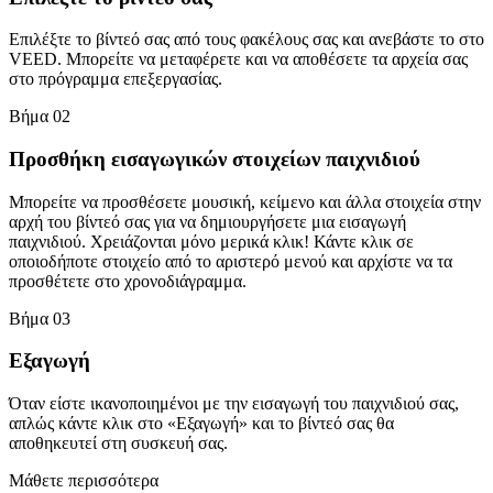
Επιλέξτε το βίντεό σας από τους φακέλους σας και ανεβάστε το στο
VEED. Μπορείτε να μεταφέρετε και να αποθέσετε τα αρχεία σας
στο πρόγραμμα επεξεργασίας.
Βήμα 02
Προσθήκη εισαγωγικών στοιχείων παιχνιδιού
Μπορείτε να προσθέσετε μουσική, κείμενο και άλλα στοιχεία στην
αρχή του βίντεό σας για να δημιουργήσετε μια εισαγωγή
παιχνιδιού. Χρειάζονται μόνο μερικά κλικ! Κάντε κλικ σε
οποιοδήποτε στοιχείο από το αριστερό μενού και αρχίστε να τα
προσθέτετε στο χρονοδιάγραμμα.
Βήμα 03
Εξαγωγή
Όταν είστε ικανοποιημένοι με την εισαγωγή του παιχνιδιού σας,
απλώς κάντε κλικ στο «Εξαγωγή» και το βίντεό σας θα
αποθηκευτεί στη συσκευή σας.
Μάθετε περισσότερα