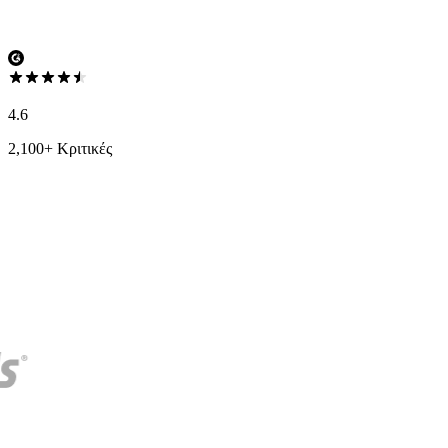
4.6
2,100+ Κριτικές