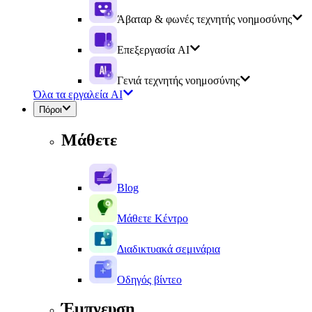
Άβαταρ & φωνές τεχνητής νοημοσύνης
Επεξεργασία AI
Γενιά τεχνητής νοημοσύνης
Όλα τα εργαλεία AI
Πόροι
Μάθετε
Blog
Μάθετε Κέντρο
Διαδικτυακά σεμινάρια
Οδηγός βίντεο
Έμπνευση