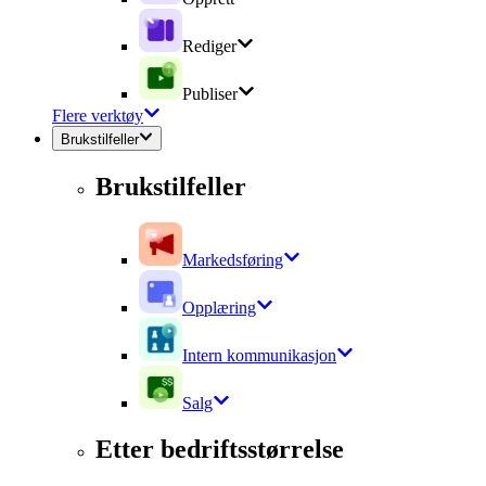
Rediger
Publiser
Flere verktøy
Brukstilfeller
Brukstilfeller
Markedsføring
Opplæring
Intern kommunikasjon
Salg
Etter bedriftsstørrelse