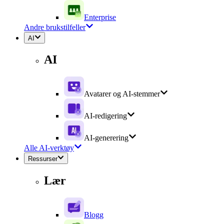
Enterprise
Andre brukstilfeller
AI
AI
Avatarer og AI-stemmer
AI-redigering
AI-generering
Alle AI-verktøy
Ressurser
Lær
Blogg