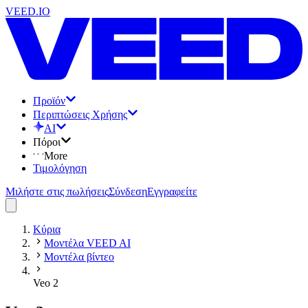
VEED.IO
Προϊόν
Περιπτώσεις Χρήσης
AI
Πόροι
More
Τιμολόγηση
Μιλήστε στις πωλήσεις
Σύνδεση
Εγγραφείτε
Κύρια
Μοντέλα VEED AI
Μοντέλα βίντεο
Veo 2