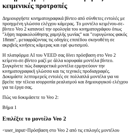
κειμενικές προτροπές
Δημιουργήστε κινηματογραφικά βίντεο από σύνθετες εντολές με
προηγμένη γλώσσα ελέγχου κάμερας. Το μοντέλο κειμένου-σε-
βίντεο Veo 2 κατανοεί την ορολογία του κινηματογράφου όπως
"λήψη παρακολούθησης χαμηλής γωνίας" και "ευρυγώνιος φακός
18mm", μεταφράζοντας τις οδηγίες επιπέδου σκηνοθέτη σε
ακριβείς κινήσεις κάμερας και εφέ φωτισμού.
Η πλατφόρμα AI του VEED σας δίνει πρόσβαση στο Veo 2
κείμενο-σε-βίντεο μαζί με άλλα κορυφαία μοντέλα βίντεο.
Συγκρίνετε πώς διαφορετικά μοντέλα ερμηνεύουν την
κινηματογραφική γλώσσα και τις τεχνικές προδιαγραφές.
Δοκιμάστε λεπτομερείς εντολές σε πολλαπλά μοντέλα για να
βρείτε την τέλεια ισορροπία ρεαλισμού και δημιουργικού ελέγχου
για τα έργα σας.
Πώς να δοκιμάσετε το Veo 2:
Βήμα 1
Επιλέξτε το μοντέλο Veo 2
<user_input>
Πρόσβαση στο Veo 2 από τις επιλογές μοντέλου