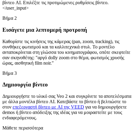
βίντεο AI. Επιλέξτε τις προτιμώμενες ρυθμίσεις βίντεο.
</user_input>
Βήμα 2
Εισάγετε μια λεπτομερή προτροπή
Καθορίστε τις κινήσεις της κάμερας (pan, zoom, tracking), τις
συνθήκες φωτισμού και τα καλλιτεχνικά στυλ. Το μοντέλο
ανταποκρίνεται στη γλώσσα του κινηματογράφου, οπότε σκεφτείτε
σαν σκηνοθέτης: "αργό dolly zoom στο θέμα, φωτισμός χρυσής
ώρας, αισθητική film noir."
Βήμα 3
Δημιουργία βίντεο
Δημιουργήστε το υλικό σας Veo 2 και συγκρίνετε τα αποτελέσματα
με άλλα μοντέλα βίντεο AI. Κατεβάστε το βίντεο ή βελτιώστε το
στον
επεξεργαστή βίντεο με AI της VEED
για να δημιουργήσετε
demos ή βίντεο απόδειξης της ιδέας για να μοιραστείτε με τους
ενδιαφερόμενους.
Μάθετε περισσότερα