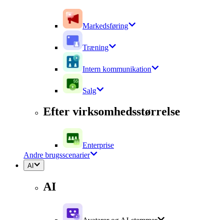
Markedsføring
Træning
Intern kommunikation
Salg
Efter virksomhedsstørrelse
Enterprise
Andre brugsscenarier
AI
AI