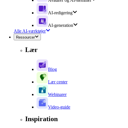
Avatarer og AI-stemmer
AI-redigering
AI-generation
Alle AI-værktøjer
Ressourcer
Lær
Blog
Lær center
Webinarer
Video-guide
Inspiration