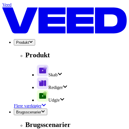
Veed
Produkt
Produkt
Skab
Rediger
Udgiv
Flere værktøjer
Brugsscenarier
Brugsscenarier