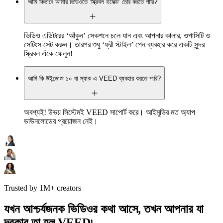
আমি কিভাবে আমার ভিডিওতে ‘স্ক্রিবল ইফেক্ট’ তৈরি করতে পারি?
ভিডিও এডিটরের ‘আঁকুন’ সেকশনে চলে যান এবং আপনার কালার, ওপাসিটি ও
সেটিংস সেট করুন। তারপর শুধু ‘ফ্রী স্টাইল’ পেন ব্যবহার করে একটি সুন্দর
স্ক্রিবল এঁকে ফেলুন!
আমি কি উইন্ডোজ ১০ বা ম্যাক এ VEED ব্যবহার করতে পারি?
অবশ্যই! উভয় সিস্টেমই VEED সাপোর্ট করে। আইমুভির মত অ্যাপ
ডাউনলোডের প্রয়োজন নেই।
Trusted by 1M+ creators
যখন আশ্চর্যজনক ভিডিওর কথা আসে, তখন আপনার যা
দরকার তা হল VEED৷