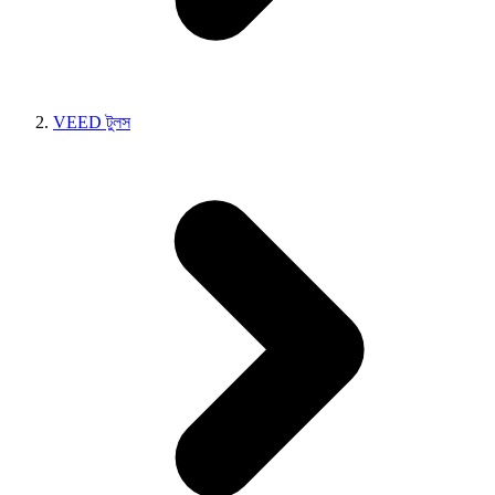
VEED টুলস