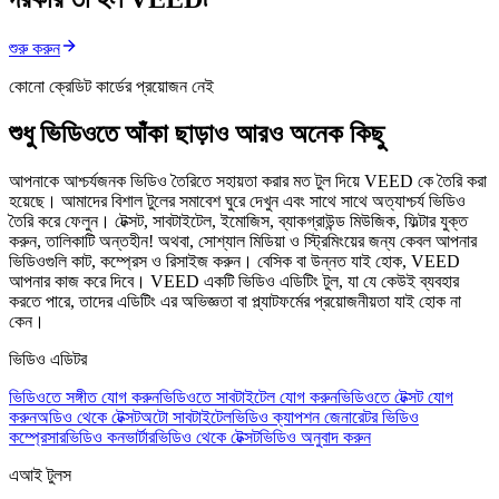
শুরু করুন
কোনো ক্রেডিট কার্ডের প্রয়োজন নেই
শুধু ভিডিওতে আঁকা ছাড়াও আরও অনেক কিছু
আপনাকে আশ্চর্যজনক ভিডিও তৈরিতে সহায়তা করার মত টুল দিয়ে VEED কে তৈরি করা
হয়েছে। আমাদের বিশাল টুলের সমাবেশ ঘুরে দেখুন এবং সাথে সাথে অত্যাশ্চর্য ভিডিও
তৈরি করে ফেলুন। টেক্সট, সাবটাইটেল, ইমোজিস, ব্যাকগ্রাউন্ড মিউজিক, ফিল্টার যুক্ত
করুন, তালিকাটি অন্তহীন! অথবা, সোশ্যাল মিডিয়া ও স্ট্রিমিংয়ের জন্য কেবল আপনার
ভিডিওগুলি কাট, কম্প্রেস ও রিসাইজ করুন। বেসিক বা উন্নত যাই হোক, VEED
আপনার কাজ করে দিবে। VEED একটি ভিডিও এডিটিং টুল, যা যে কেউই ব্যবহার
করতে পারে, তাদের এডিটিং এর অভিজ্ঞতা বা প্ল্যাটফর্মের প্রয়োজনীয়তা যাই হোক না
কেন।
ভিডিও এডিটর
ভিডিওতে সঙ্গীত যোগ করুন
ভিডিওতে সাবটাইটেল যোগ করুন
ভিডিওতে টেক্সট যোগ
করুন
অডিও থেকে টেক্সট
অটো সাবটাইটেল
ভিডিও ক্যাপশন জেনারেটর
ভিডিও
কম্প্রেসার
ভিডিও কনভার্টার
ভিডিও থেকে টেক্সট
ভিডিও অনুবাদ করুন
এআই টুলস