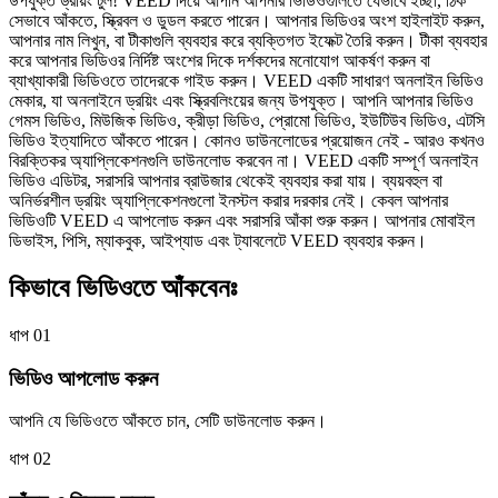
উপযুক্ত ড্রয়িং টুল! VEED দিয়ে আপনি আপনার ভিডিওগুলিতে যেভাবে ইচ্ছা, ঠিক
সেভাবে আঁকতে, স্ক্রিবল ও ডুডল করতে পারেন। আপনার ভিডিওর অংশ হাইলাইট করুন,
আপনার নাম লিখুন, বা টীকাগুলি ব্যবহার করে ব্যক্তিগত ইফেক্ট তৈরি করুন। টীকা ব্যবহার
করে আপনার ভিডিওর নির্দিষ্ট অংশের দিকে দর্শকদের মনোযোগ আকর্ষণ করুন বা
ব্যাখ্যাকারী ভিডিওতে তাদেরকে গাইড করুন। VEED একটি সাধারণ অনলাইন ভিডিও
মেকার, যা অনলাইনে ড্রয়িং এবং স্ক্রিবলিংয়ের জন্য উপযুক্ত। আপনি আপনার ভিডিও
গেমস ভিডিও, মিউজিক ভিডিও, ক্রীড়া ভিডিও, প্রোমো ভিডিও, ইউটিউব ভিডিও, এটসি
ভিডিও ইত্যাদিতে আঁকতে পারেন। কোনও ডাউনলোডের প্রয়োজন নেই - আরও কখনও
বিরক্তিকর অ্যাপ্লিকেশনগুলি ডাউনলোড করবেন না। VEED একটি সম্পূর্ণ অনলাইন
ভিডিও এডিটর, সরাসরি আপনার ব্রাউজার থেকেই ব্যবহার করা যায়। ব্যয়বহুল বা
অনির্ভরশীল ড্রয়িং অ্যাপ্লিকেশনগুলো ইনস্টল করার দরকার নেই। কেবল আপনার
ভিডিওটি VEED এ আপলোড করুন এবং সরাসরি আঁকা শুরু করুন। আপনার মোবাইল
ডিভাইস, পিসি, ম্যাকবুক, আইপ্যাড এবং ট্যাবলেটে VEED ব্যবহার করুন।
কিভাবে ভিডিওতে আঁকবেনঃ
ধাপ 01
ভিডিও আপলোড করুন
আপনি যে ভিডিওতে আঁকতে চান, সেটি ডাউনলোড করুন।
ধাপ 02