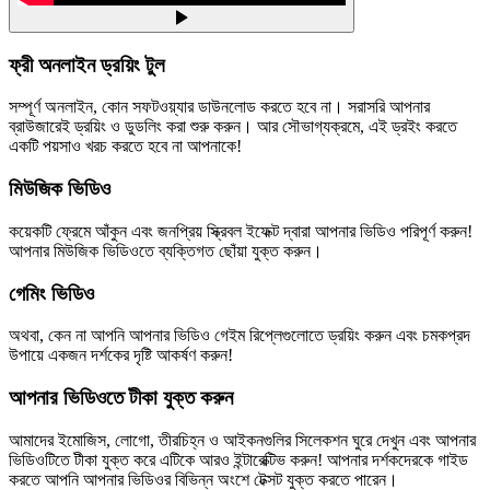
ফ্রী অনলাইন ড্রয়িং টুল
সম্পূর্ণ অনলাইন, কোন সফটওয়্যার ডাউনলোড করতে হবে না। সরাসরি আপনার
ব্রাউজারেই ড্রয়িং ও ডুডলিং করা শুরু করুন। আর সৌভাগ্যক্রমে, এই ড্রইং করতে
একটি পয়সাও খরচ করতে হবে না আপনাকে!
মিউজিক ভিডিও
কয়েকটি ফ্রেমে আঁকুন এবং জনপ্রিয় স্ক্রিবল ইফেক্ট দ্বারা আপনার ভিডিও পরিপূর্ণ করুন!
আপনার মিউজিক ভিডিওতে ব্যক্তিগত ছোঁয়া যুক্ত করুন।
গেমিং ভিডিও
অথবা, কেন না আপনি আপনার ভিডিও গেইম রিপ্লেগুলোতে ড্রয়িং করুন এবং চমকপ্রদ
উপায়ে একজন দর্শকের দৃষ্টি আকর্ষণ করুন!
আপনার ভিডিওতে টীকা যুক্ত করুন
আমাদের ইমোজিস, লোগো, তীরচিহ্ন ও আইকনগুলির সিলেকশন ঘুরে দেখুন এবং আপনার
ভিডিওটিতে টীকা যুক্ত করে এটিকে আরও ইন্টারেক্টিভ করুন! আপনার দর্শকদেরকে গাইড
করতে আপনি আপনার ভিডিওর বিভিন্ন অংশে টেক্সট যুক্ত করতে পারেন।