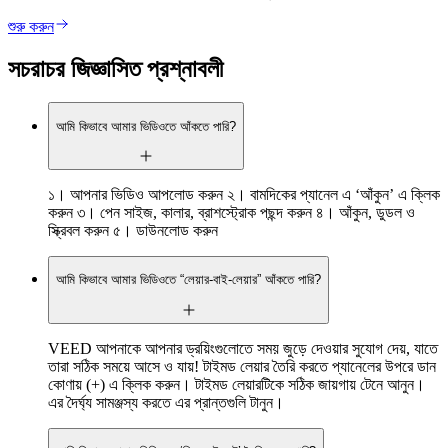
শুরু করুন
সচরাচর জিজ্ঞাসিত প্রশ্নাবলী
আমি কিভাবে আমার ভিডিওতে আঁকতে পারি?
১। আপনার ভিডিও আপলোড করুন ২। বামদিকের প্যানেল এ ‘আঁকুন’ এ ক্লিক
করুন ৩। পেন সাইজ, কালার, ব্রাশস্ট্রোক পছন্দ করুন ৪। আঁকুন, ডুডল ও
স্ক্রিবল করুন ৫। ডাউনলোড করুন
আমি কিভাবে আমার ভিডিওতে “লেয়ার-বাই-লেয়ার” আঁকতে পারি?
VEED আপনাকে আপনার ড্রয়িংগুলোতে সময় জুড়ে দেওয়ার সুযোগ দেয়, যাতে
তারা সঠিক সময়ে আসে ও যায়! টাইমড লেয়ার তৈরি করতে প্যানেলের উপরে ডান
কোণায় (+) এ ক্লিক করুন। টাইমড লেয়ারটিকে সঠিক জায়গায় টেনে আনুন।
এর দৈর্ঘ্য সামঞ্জস্য করতে এর প্রান্তগুলি টানুন।