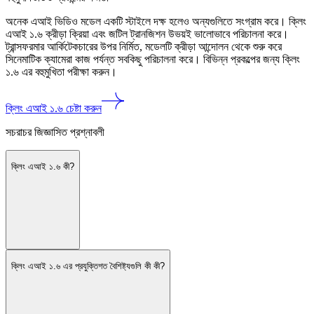
অনেক এআই ভিডিও মডেল একটি স্টাইলে দক্ষ হলেও অন্যগুলিতে সংগ্রাম করে। ক্লিং
এআই ১.৬ ক্রীড়া ক্রিয়া এবং জটিল ট্রানজিশন উভয়ই ভালোভাবে পরিচালনা করে।
ট্রান্সফরমার আর্কিটেকচারের উপর নির্মিত, মডেলটি ক্রীড়া আন্দোলন থেকে শুরু করে
সিনেমাটিক ক্যামেরা কাজ পর্যন্ত সবকিছু পরিচালনা করে। বিভিন্ন প্রকল্পের জন্য ক্লিং
১.৬ এর বহুমুখিতা পরীক্ষা করুন।
ক্লিং এআই ১.৬ চেষ্টা করুন
সচরাচর জিজ্ঞাসিত প্রশ্নাবলী
ক্লিং এআই ১.৬ কী?
ক্লিং এআই ১.৬ এর প্রযুক্তিগত বৈশিষ্ট্যগুলি কী কী?