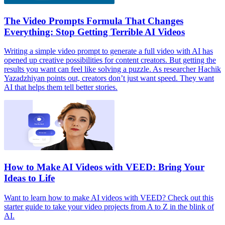
The Video Prompts Formula That Changes
Everything: Stop Getting Terrible AI Videos
Writing a simple video prompt to generate a full video with AI has
opened up creative possibilities for content creators. ‍But getting the
results you want can feel like solving a puzzle. As researcher Hachik
Yazadzhiyan points out, creators don’t just want speed. They want
AI that helps them tell better stories.‍
How to Make AI Videos with VEED: Bring Your
Ideas to Life
Want to learn how to make AI videos with VEED? Check out this
starter guide to take your video projects from A to Z in the blink of
AI.