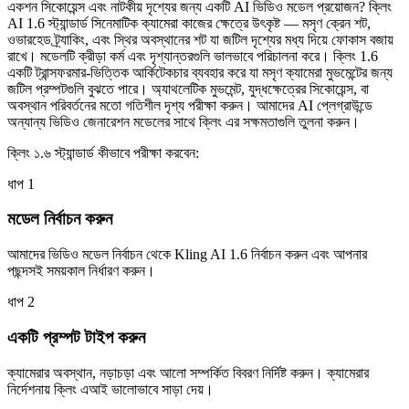
একশন সিকোয়েন্স এবং নাটকীয় দৃশ্যের জন্য একটি AI ভিডিও মডেল প্রয়োজন? ক্লিং
AI 1.6 স্ট্যান্ডার্ড সিনেমাটিক ক্যামেরা কাজের ক্ষেত্রে উৎকৃষ্ট — মসৃণ ক্রেন শট,
ওভারহেড ট্র্যাকিং, এবং স্থির অবস্থানের শট যা জটিল দৃশ্যের মধ্য দিয়ে ফোকাস বজায়
রাখে। মডেলটি ক্রীড়া কর্ম এবং দৃশ্যান্তরগুলি ভালভাবে পরিচালনা করে। ক্লিং 1.6
একটি ট্রান্সফরমার-ভিত্তিক আর্কিটেকচার ব্যবহার করে যা মসৃণ ক্যামেরা মুভমেন্টের জন্য
জটিল প্রম্পটগুলি বুঝতে পারে। অ্যাথলেটিক মুভমেন্ট, যুদ্ধক্ষেত্রের সিকোয়েন্স, বা
অবস্থান পরিবর্তনের মতো গতিশীল দৃশ্য পরীক্ষা করুন। আমাদের AI প্লেগ্রাউন্ডে
অন্যান্য ভিডিও জেনারেশন মডেলের সাথে ক্লিং এর সক্ষমতাগুলি তুলনা করুন।
ক্লিং ১.৬ স্ট্যান্ডার্ড কীভাবে পরীক্ষা করবেন:
ধাপ 1
মডেল নির্বাচন করুন
আমাদের ভিডিও মডেল নির্বাচন থেকে Kling AI 1.6 নির্বাচন করুন এবং আপনার
পছন্দসই সময়কাল নির্ধারণ করুন।
ধাপ 2
একটি প্রম্পট টাইপ করুন
ক্যামেরার অবস্থান, নড়াচড়া এবং আলো সম্পর্কিত বিবরণ নির্দিষ্ট করুন। ক্যামেরার
নির্দেশনায় ক্লিং এআই ভালোভাবে সাড়া দেয়।