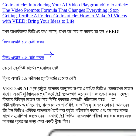
Go to article: Introducing Your AI Video Playground
Go to article:
The Video Prompts Formula That Changes Everything: Stop
Getting Terrible AI Videos
Go to article: How to Make AI Videos
with VEED: Bring Your Ideas to Life
যখন আশ্চর্যজনক ভিডিওর কথা আসে, তখন আপনার যা দরকার তা হল VEED৷
ক্লিং এআই ১.৬ চেষ্টা করুন
ক্লিং এআই ১.৬ চেষ্টা করুন
কোনো ক্রেডিট কার্ডের প্রয়োজন নেই
ক্লিং এআই ১.৬ পরীক্ষার প্ল্যাটফর্মের চেয়েও বেশি
VEED-এর AI প্লেগ্রাউন্ড আপনার আঙ্গুলের ডগায় একাধিক ভিডিও জেনারেশন মডেল
রাখে। একটি সুবিধাজনক প্ল্যাটফর্মে AI মডেলগুলি অন্বেষণ এবং তুলনা করুন। দেখুন
কিভাবে বিভিন্ন মডেল আপনার নির্দিষ্ট ব্যবহার কেসগুলি পরিচালনা করে — তা
স্টাইলাইজড অ্যানিমেশন, বাস্তবসম্মত গতিবিধি, বা জটিল দৃশ্যান্তর হোক। আমাদের
বিল্ট-ইন ভিডিও এডিটর আপনাকে তৈরি করা কন্টেন্ট পরিমার্জন করতে এবং আপনার দলের
সাথে সহযোগিতা করতে দেয়। এখনই AI ভিডিও মডেলগুলি পরীক্ষা করা শুরু করুন এবং
আপনার প্রকল্পের জন্য সেরা একটি খুঁজে নিন।