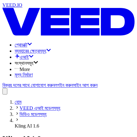
VEED.IO
প্রোডাক্ট
ব্যবহারের ক্ষেত্রসমূহ
এআই
সংস্থানসমূহ
More
মূল্য নির্ধারণ
বিক্রয় দলের সাথে যোগাযোগ করুন
লগইন করুন
সাইন আপ করুন
হোম
VEED এআই মডেলসমূহ
ভিডিও মডেলসমূহ
Kling AI 1.6