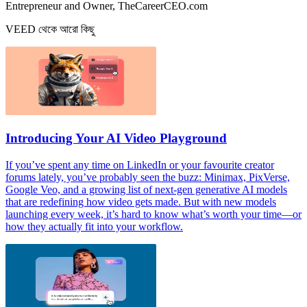
Entrepreneur and Owner, TheCareerCEO.com
VEED থেকে আরো কিছু
Introducing Your AI Video Playground
If you’ve spent any time on LinkedIn or your favourite creator
forums lately, you’ve probably seen the buzz: Minimax, PixVerse,
Google Veo, and a growing list of next-gen generative AI models
that are redefining how video gets made. But with new models
launching every week, it’s hard to know what’s worth your time—or
how they actually fit into your workflow.