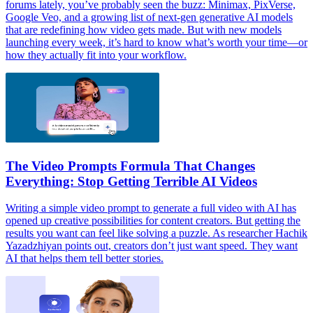
forums lately, you’ve probably seen the buzz: Minimax, PixVerse,
Google Veo, and a growing list of next-gen generative AI models
that are redefining how video gets made. But with new models
launching every week, it’s hard to know what’s worth your time—or
how they actually fit into your workflow.
The Video Prompts Formula That Changes
Everything: Stop Getting Terrible AI Videos
Writing a simple video prompt to generate a full video with AI has
opened up creative possibilities for content creators. ‍But getting the
results you want can feel like solving a puzzle. As researcher Hachik
Yazadzhiyan points out, creators don’t just want speed. They want
AI that helps them tell better stories.‍