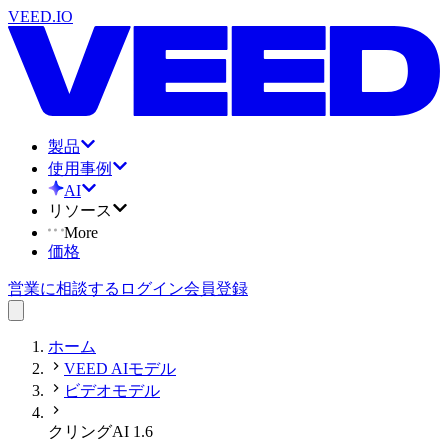
VEED.IO
製品
使用事例
AI
リソース
More
価格
営業に相談する
ログイン
会員登録
ホーム
VEED AIモデル
ビデオモデル
クリングAI 1.6