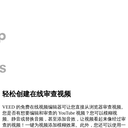
轻松创建在线审查视频
VEED 的免费在线视频编辑器可让您直接从浏览器审查视频。
您是否有想要编辑和审查的 YouTube 视频？您可以模糊视
频、静音或替换音频，甚至添加音效，让视频看起来像经过审
查的视频！一键为视频添加模糊效果。此外，您还可以使用一