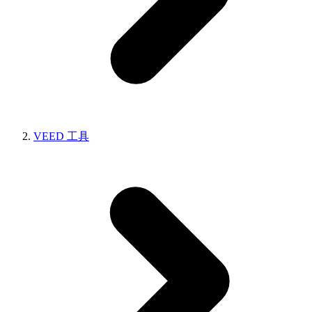
VEED 工具