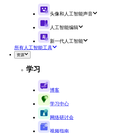
头像和人工智能声音
人工智能编辑
新一代人工智能
所有人工智能工具
资源
学习
博客
学习中心
网络研讨会
视频指南