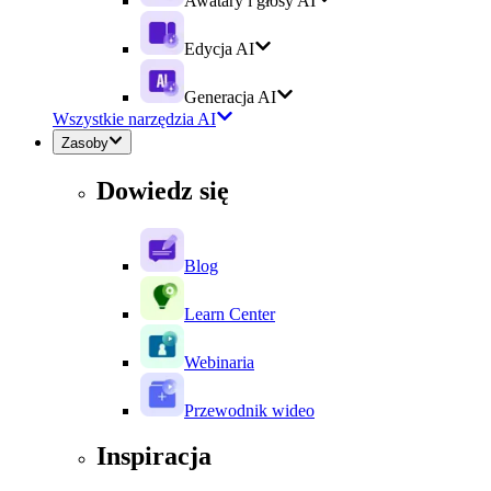
Awatary i głosy AI
Edycja AI
Generacja AI
Wszystkie narzędzia AI
Zasoby
Dowiedz się
Blog
Learn Center
Webinaria
Przewodnik wideo
Inspiracja