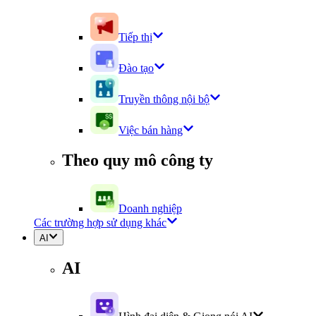
Tiếp thị
Đào tạo
Truyền thông nội bộ
Việc bán hàng
Theo quy mô công ty
Doanh nghiệp
Các trường hợp sử dụng khác
AI
AI