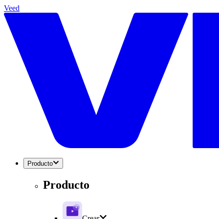
Veed
Producto
Producto
Crear