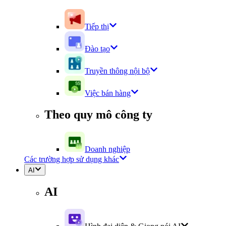
Tiếp thị
Đào tạo
Truyền thông nội bộ
Việc bán hàng
Theo quy mô công ty
Doanh nghiệp
Các trường hợp sử dụng khác
AI
AI