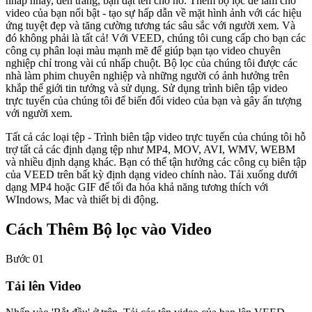
nhấp nháy, đen trắng, bạn đặt tên cho nó. Thêm bộ lọc để làm cho
video của bạn nổi bật - tạo sự hấp dẫn về mặt hình ảnh với các hiệu
ứng tuyệt đẹp và tăng cường tương tác sâu sắc với người xem. Và
đó không phải là tất cả! Với VEED, chúng tôi cung cấp cho bạn các
công cụ phân loại màu mạnh mẽ để giúp bạn tạo video chuyên
nghiệp chỉ trong vài cú nhấp chuột. Bộ lọc của chúng tôi được các
nhà làm phim chuyên nghiệp và những người có ảnh hưởng trên
khắp thế giới tin tưởng và sử dụng. Sử dụng trình biên tập video
trực tuyến của chúng tôi để biến đổi video của bạn và gây ấn tượng
với người xem.
Tất cả các loại tệp - Trình biên tập video trực tuyến của chúng tôi hỗ
trợ tất cả các định dạng tệp như MP4, MOV, AVI, WMV, WEBM
và nhiều định dạng khác. Bạn có thể tận hưởng các công cụ biên tập
của VEED trên bất kỳ định dạng video chính nào. Tải xuống dưới
dạng MP4 hoặc GIF để tối đa hóa khả năng tương thích với
WIndows, Mac và thiết bị di động.
Cách Thêm Bộ lọc vào Video
Bước 01
Tải lên Video