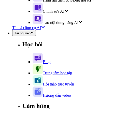
Hình đại diện & Giọng nói AI
Chỉnh sửa AI
Tạo nội dung bằng AI
Tất cả công cụ AI
Tài nguyên
Học hỏi
Blog
Trung tâm học tập
Hội thảo trực tuyến
Hướng dẫn video
Cảm hứng