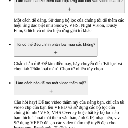
Làm cách nào để thêm các hiệu ứng đặc biệt vào video của tôi?
Một cách dễ dàng. Sử dụng bộ lọc của chúng tôi để thêm các
hiệu ứng đặc biệt như Snowy, VHS, Night Vision, Dusty
Film, Glitch và nhiều hiệu ứng giải trí khác.
Tôi có thể điều chỉnh phân loại màu sắc không?
Chắc chắn rồi! Để làm điều này, hãy chuyển đến 'Bộ lọc' và
chọn tab 'Phân loại màu'. Chọn từ nhiều tùy chọn.
Làm cách nào để tạo một video thẩm mỹ?
Câu hỏi hay! Để tạo video thẩm mỹ của riêng bạn, chỉ cần tải
video clip của bạn lên VEED và sử dụng các bộ lọc của
chúng tôi như VHS, VHS Overlay hoặc bất kỳ bộ lọc nào
bạn thích. Thoải mái thêm văn bản, ảnh GIF, nhạc nền, v.v.
Sử dụng VEED để tạo các video thẩm mỹ tuyệt đẹp cho
Instagram, Facebook, TikTok, v.v.