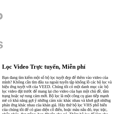
Lọc Video Trực tuyến, Miễn phí
Bạn đang tìm kiếm một số bộ lọc tuyệt đẹp để thêm vào video của
mình? Không cần tìm đâu xa ngoài tuyển tập khổng lồ các bộ lọc và
hiệu ứng tuyệt vời của VEED. Chúng tôi có một danh mục các bộ
lọc video đặt trước để mang lại cho video của bạn một chủ đề, tâm
trạng hoặc sự rung cảm mới. Bộ lọc là một công cụ giao tiếp mạnh
mẽ có khả năng gợi ý những cảm xúc khác nhau và khơi gợi những
phản ứng khác nhau của khán giả. Hãy thử bộ lọc VHS phổ biến
của chúng tôi để có giao diện cổ điển, hoặc màu nâu đỏ, trục trặc,