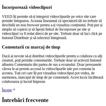
Încorporează videoclipuri
VEED îți permite să-ți integrezi videoclipurile pe orice site care
permite integrarea. Aceasta înseamnă că spectatorii tăi nu trebuie să
deschidă un nou browser pentru a-ți vizualiza conținutul. Poți pur și
simplu să copiezi și să lipești linkul de încorporare pe site și
videoclipul va fi redat direct de pe site. Trebuie doar să faci click pe
butonul Distribuie și să selectezi Integrează.
Comentarii cu marcaj de timp
Dacă ai nevoie să-ți distribui videoclipurile pentru a colabora cu alți
creatori, poți permite comentariile. Trebuie doar să activezi butonul
albastru Comentariu din partea de sus a ecranului. Doar persoanele
cărora le-ai permis accesul la videoclipurile tale pot comenta la
acestea. Toți cei care îți pot vizualiza videoclipul pot vedea, de
asemenea, marcajul de timp de pe comentarii. Acest lucru facilitează
colaborarea și lucrul împreun
Începe
Întrebări frecvente