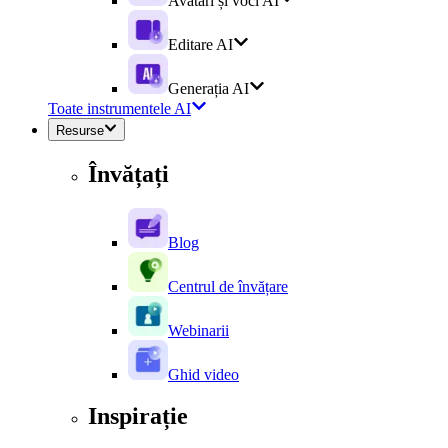
Avatari și voci AI
Editare AI
Generația AI
Toate instrumentele AI
Resurse
Învățați
Blog
Centrul de învățare
Webinarii
Ghid video
Inspirație