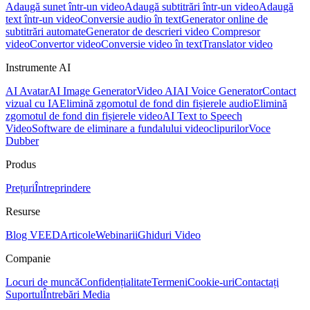
Adaugă sunet într-un video
Adaugă subtitrări într-un video
Adaugă
text într-un video
Conversie audio în text
Generator online de
subtitrări automate
Generator de descrieri video
Compresor
video
Convertor video
Conversie video în text
Translator video
Instrumente AI
AI Avatar
AI Image Generator
Video AI
AI Voice Generator
Contact
vizual cu IA
Elimină zgomotul de fond din fișierele audio
Elimină
zgomotul de fond din fișierele video
AI Text to Speech
Video
Software de eliminare a fundalului videoclipurilor
Voce
Dubber
Produs
Prețuri
Întreprindere
Resurse
Blog VEED
Articole
Webinarii
Ghiduri Video
Companie
Locuri de muncă
Confidențialitate
Termeni
Cookie-uri
Contactați
Suportul
Întrebări Media