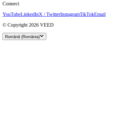
Connect
YouTube
LinkedIn
X / Twitter
Instagram
TikTok
Email
© Copyright 2026 VEED
Română (România)