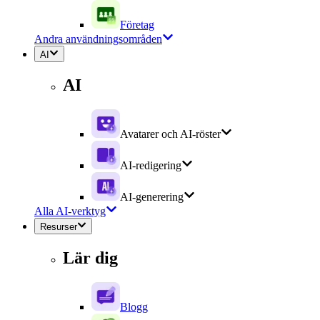
Företag
Andra användningsområden
AI
AI
Avatarer och AI-röster
AI-redigering
AI-generering
Alla AI-verktyg
Resurser
Lär dig
Blogg