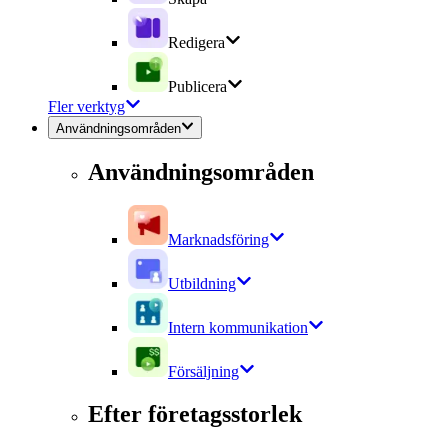
Redigera
Publicera
Fler verktyg
Användningsområden
Användningsområden
Marknadsföring
Utbildning
Intern kommunikation
Försäljning
Efter företagsstorlek