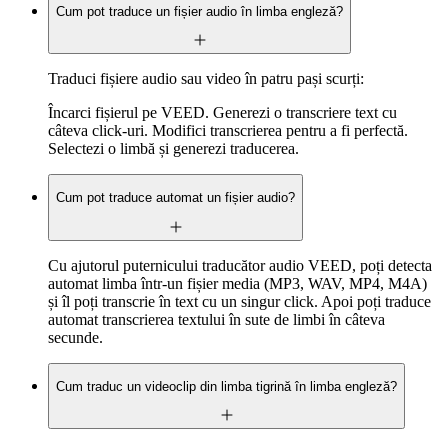
Cum pot traduce un fișier audio în limba engleză?
Traduci fișiere audio sau video în patru pași scurți:
Încarci fișierul pe VEED. Generezi o transcriere text cu
câteva click-uri. Modifici transcrierea pentru a fi perfectă.
Selectezi o limbă și generezi traducerea.
Cum pot traduce automat un fișier audio?
Cu ajutorul puternicului traducător audio VEED, poți detecta
automat limba într-un fișier media (MP3, WAV, MP4, M4A)
și îl poți transcrie în text cu un singur click. Apoi poți traduce
automat transcrierea textului în sute de limbi în câteva
secunde.
Cum traduc un videoclip din limba tigrină în limba engleză?