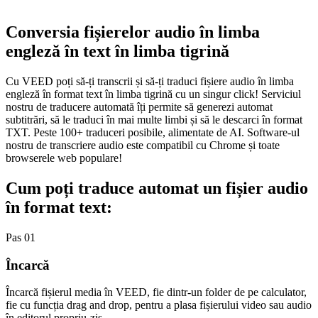
Conversia fișierelor audio în limba
engleză în text în limba tigrină
Cu VEED poți să-ți transcrii și să-ți traduci fișiere audio în limba
engleză în format text în limba tigrină cu un singur click! Serviciul
nostru de traducere automată îți permite să generezi automat
subtitrări, să le traduci în mai multe limbi și să le descarci în format
TXT. Peste 100+ traduceri posibile, alimentate de AI. Software-ul
nostru de transcriere audio este compatibil cu Chrome și toate
browserele web populare!
Cum poți traduce automat un fișier audio
în format text:
Pas 01
Încarcă
Încarcă fișierul media în VEED, fie dintr-un folder de pe calculator,
fie cu funcția drag and drop, pentru a plasa fișierului video sau audio
în editorul propriu-zis.