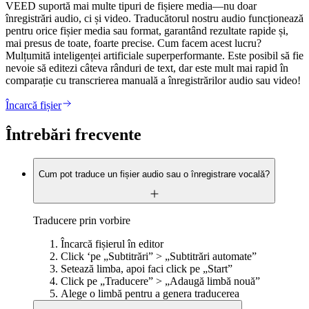
VEED suportă mai multe tipuri de fișiere media—nu doar
înregistrări audio, ci și video. Traducătorul nostru audio funcționează
pentru orice fișier media sau format, garantând rezultate rapide și,
mai presus de toate, foarte precise. Cum facem acest lucru?
Mulțumită inteligenței artificiale superperformante. Este posibil să fie
nevoie să editezi câteva rânduri de text, dar este mult mai rapid în
comparație cu transcrierea manuală a înregistrărilor audio sau video!
Încarcă fișier
Întrebări frecvente
Cum pot traduce un fișier audio sau o înregistrare vocală?
Traducere prin vorbire
Încarcă fișierul în editor
Click ‘pe „Subtitrări” > „Subtitrări automate”
Setează limba, apoi faci click pe „Start”
Click pe „Traducere” > „Adaugă limbă nouă”
Alege o limbă pentru a genera traducerea