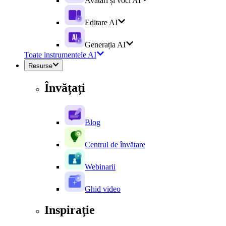
Avatari și voci AI
Editare AI
Generația AI
Toate instrumentele AI
Resurse
Învățați
Blog
Centrul de învățare
Webinarii
Ghid video
Inspirație