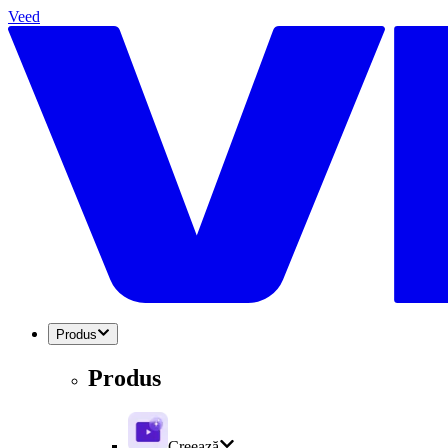
Veed
Produs
Produs
Creează