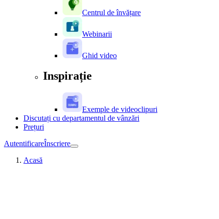
Centrul de învățare
Webinarii
Ghid video
Inspirație
Exemple de videoclipuri
Discutați cu departamentul de vânzări
Prețuri
Autentificare
Înscriere
Acasă