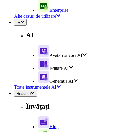
Enterprise
Alte cazuri de utilizare
IA
AI
Avatari și voci AI
Editare AI
Generația AI
Toate instrumentele AI
Resurse
Învățați
Blog