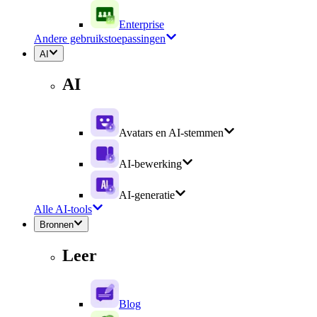
Enterprise
Andere gebruikstoepassingen
AI
AI
Avatars en AI-stemmen
AI-bewerking
AI-generatie
Alle AI-tools
Bronnen
Leer
Blog