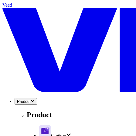
Veed
Product
Product
Creëren