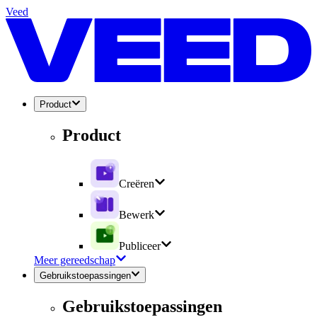
Veed
Product
Product
Creëren
Bewerk
Publiceer
Meer gereedschap
Gebruikstoepassingen
Gebruikstoepassingen