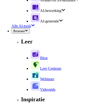
Avatars en AI-stemmen
AI-bewerking
AI-generatie
Alle AI-tools
Bronnen
Leer
Blog
Leer Centrum
Webinars
Videogids
Inspiratie