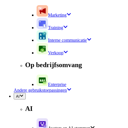
Marketing
Training
Interne communicatie
Verkoop
Op bedrijfsomvang
Enterprise
Andere gebruikstoepassingen
AI
AI