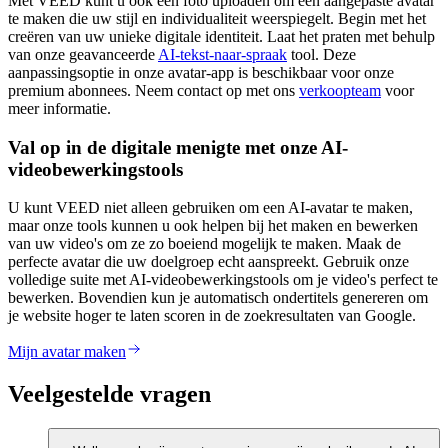
Met VEED kunt u ook een foto uploaden om een aangepaste avatar
te maken die uw stijl en individualiteit weerspiegelt. Begin met het
creëren van uw unieke digitale identiteit. Laat het praten met behulp
van onze geavanceerde
AI-tekst-naar-spraak
tool. Deze
aanpassingsoptie in onze avatar-app is beschikbaar voor onze
premium abonnees. Neem contact op met ons
verkoopteam
voor
meer informatie.
Val op in de digitale menigte met onze AI-
videobewerkingstools
U kunt VEED niet alleen gebruiken om een AI-avatar te maken,
maar onze tools kunnen u ook helpen bij het maken en bewerken
van uw video's om ze zo boeiend mogelijk te maken. Maak de
perfecte avatar die uw doelgroep echt aanspreekt. Gebruik onze
volledige suite met AI-videobewerkingstools om je video's perfect te
bewerken. Bovendien kun je automatisch ondertitels genereren om
je website hoger te laten scoren in de zoekresultaten van Google.
Mijn avatar maken
Veelgestelde vragen