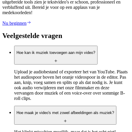
uitgebreide tools zien je tekstvideo's er schoon, professioneel en
verbluffend uit. Bereid je voor op een applaus van je
medekoorleden!
Nu beginnen
Veelgestelde vragen
Hoe kan ik muziek toevoegen aan mijn video?
Upload je audiobestand of exporteer het van YouTube. Plaats
het audiospoor boven het oranje videospoor in de editor. Pas
aan, knip, voeg samen en splits op als dat nodig is. Je kunt
ook audio verwijderen met onze filmmaker en deze
vervangen door muziek of een voice-over over sommige B-
roll clips. ‍
Hoe maak je video's met zowel afbeeldingen als muziek?
Het klinkt misschien moeilijk, maar dat is het echt niet!