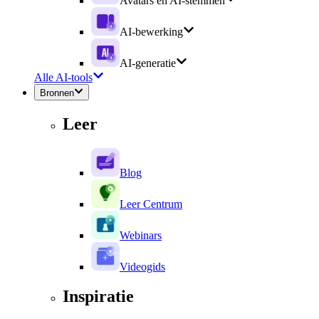
Avatars en AI-stemmen
AI-bewerking
AI-generatie
Alle AI-tools
Bronnen
Leer
Blog
Leer Centrum
Webinars
Videogids
Inspiratie