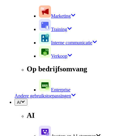
Marketing
Training
Interne communicatie
Verkoop
Op bedrijfsomvang
Enterprise
Andere gebruikstoepassingen
AI
AI