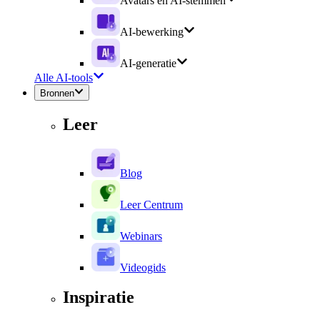
Avatars en AI-stemmen
AI-bewerking
AI-generatie
Alle AI-tools
Bronnen
Leer
Blog
Leer Centrum
Webinars
Videogids
Inspiratie