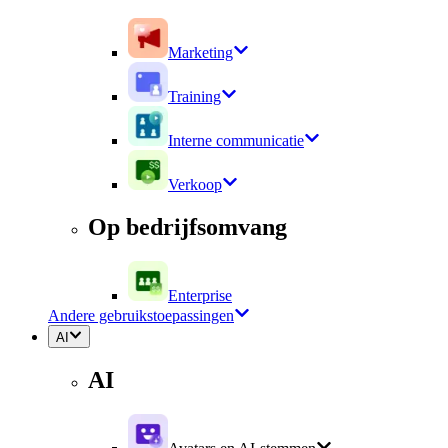
Marketing
Training
Interne communicatie
Verkoop
Op bedrijfsomvang
Enterprise
Andere gebruikstoepassingen
AI
AI