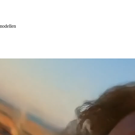
modellen