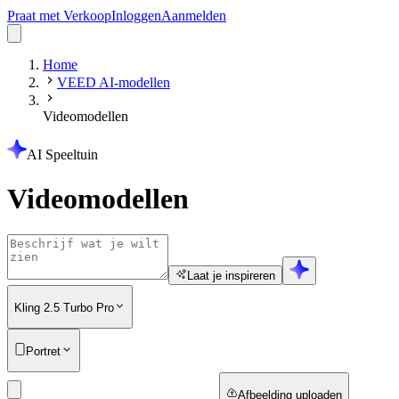
Praat met Verkoop
Inloggen
Aanmelden
Home
VEED AI-modellen
Videomodellen
AI Speeltuin
Videomodellen
Laat je inspireren
Kling 2.5 Turbo Pro
Portret
Afbeelding uploaden