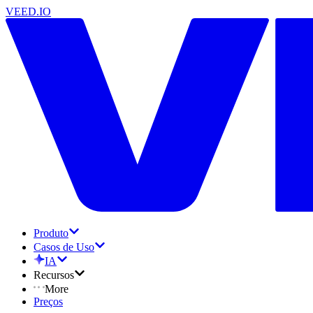
VEED.IO
Produto
Casos de Uso
IA
Recursos
More
Preços