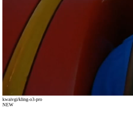
kwaivgi/kling-o3-pro
NEW