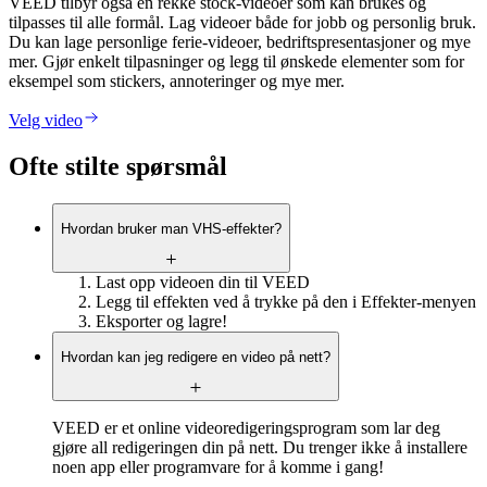
VEED tilbyr også en rekke stock-videoer som kan brukes og
tilpasses til alle formål. Lag videoer både for jobb og personlig bruk.
Du kan lage personlige ferie-videoer, bedriftspresentasjoner og mye
mer. Gjør enkelt tilpasninger og legg til ønskede elementer som for
eksempel som stickers, annoteringer og mye mer.
Velg video
Ofte stilte spørsmål
Hvordan bruker man VHS-effekter?
Last opp videoen din til VEED
Legg til effekten ved å trykke på den i Effekter-menyen
Eksporter og lagre!
Hvordan kan jeg redigere en video på nett?
VEED er et online videoredigeringsprogram som lar deg
gjøre all redigeringen din på nett. Du trenger ikke å installere
noen app eller programvare for å komme i gang!