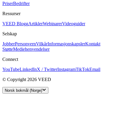
Priser
Bedrifter
Ressurser
VEED Blogg
Artikler
Webinarer
Videoguider
Selskap
Jobber
Personvern
Vilkår
Informasjonskapsler
Kontakt
Støtte
Mediehenvendelser
Connect
YouTube
LinkedIn
X / Twitter
Instagram
TikTok
Email
© Copyright 2026 VEED
Norsk bokmål (Norge)