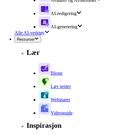
Avatarer og AI-stemmer
AI-redigering
AI-generering
Alle AI-verktøy
Ressurser
Lær
Blogg
Lær senter
Webinarer
Videoguide
Inspirasjon