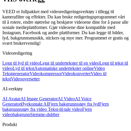
VEED er fullpakket med videoredigeringsverktøy i tillegg til
kamerafiltre og effekter. Du kan bruke redigeringsprogrammet vårt
til å rotere, endre størrelse og beskjære videoene dine for å passe alle
sosiale medieplattformer. Gjør videoene dine kompatible med
Instagram, Facebook og andre plattformer. Du kan legge til bilder,
lyd, bakgrunnsmusikk, stickers og mye mer. Programmet er gratis og
svært brukervennlig!
Videoredigering
Legg til lyd til video
Legg til undertekster til en video
Legg til tekst til
video
Lyd til tekst
Automatiske undertekster online
Video
Tekstgenerator
Videokompressor
Videokonverter
Video til
tekst
Videooversetter
AI-verktøy
AI Avatar
AI Image Generator
AI Video
AI Voice
Generator
Øyekontakt AI
Fjern bakgrunnsstøy fra lyd
Fjern
bakgrunnsstøy fra video
Tekst-til-tale video
Fjern
videobakgrunn
Stemme-dubber
Produkt