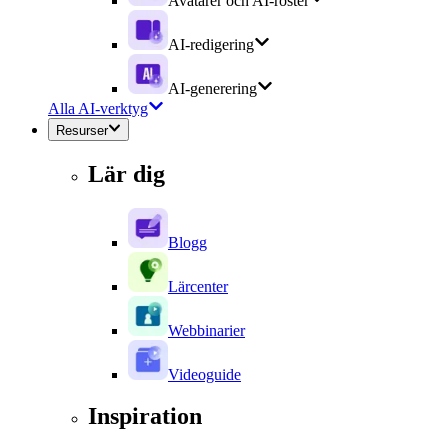
Avatarer och AI-röster
AI-redigering
AI-generering
Alla AI-verktyg
Resurser
Lär dig
Blogg
Lärcenter
Webbinarier
Videoguide
Inspiration