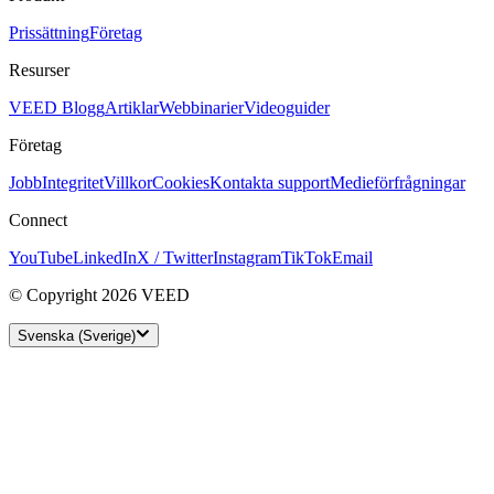
Prissättning
Företag
Resurser
VEED Blogg
Artiklar
Webbinarier
Videoguider
Företag
Jobb
Integritet
Villkor
Cookies
Kontakta support
Medieförfrågningar
Connect
YouTube
LinkedIn
X / Twitter
Instagram
TikTok
Email
© Copyright 2026 VEED
Svenska (Sverige)