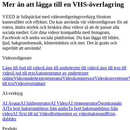
Mer än att lägga till en VHS-överlagring
VEED är fullspäckat med videoredigeringsverktyg förutom
kamerafilter och effekter. Du kan använda vår videoredigerare för att
rotera, ändra storlek och beskära dina videor så att de passar alla
sociala medier. Gör dina videor kompatibla med Instagram,
Facebook och andra sociala plattformar. Du kan lägga till bilder,
ljud, bakgrundsmusik, klistermärken och mer. Det är gratis och
superlätt att använda!
Videoredigerare
Lägg till ljud till video
Lägg till undertexter till video
Lägg till text till
video
Ljud till text
Autogenerator av undertexter
online
Videoundertextergenerator
Videokompressor
Videokonverterare
till text
Videoöversättare
AI-verktyg
AI Avatar
AI bildgenerator
AI Video
AI röstgenerator
Ögonkontakt
AI
Ta bort bakgrundsbrus från audio
Ta bort bakgrundsbrus från
video
AI Text till tal Video
Borttagning av videobakgrund
Röst-
dubbler
Produkt