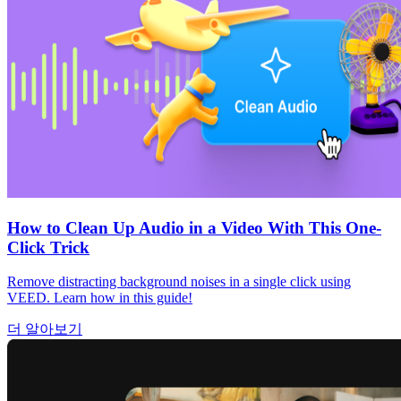
How to Clean Up Audio in a Video With This One-
Click Trick
Remove distracting background noises in a single click using
VEED. Learn how in this guide!
더 알아보기