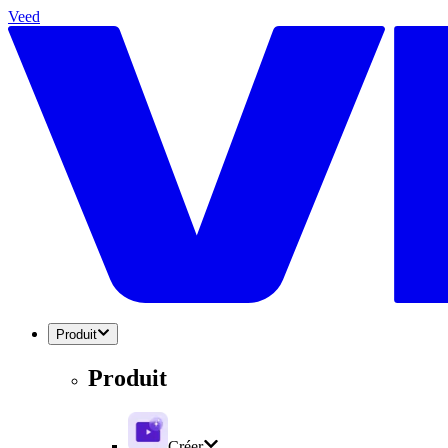
Veed
Produit
Produit
Créer