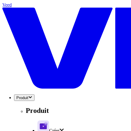
Veed
Produit
Produit
Créer